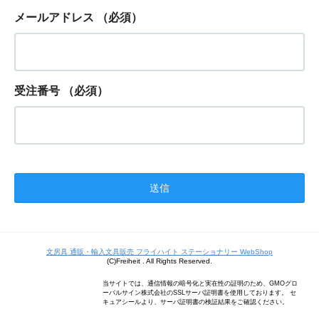
メールアドレス
（必須）
受注番号
（必須）
文房具 通販・輸入文具販売 フライハイト ステーショナリー WebShop
(C)Freiheit . All Rights Reserved.
当サイトでは、通信情報の暗号化と実在性の証明のため、GMOグロ
ーバルサイン株式会社のSSLサーバ証明書を使用しております。 セ
キュアシールより、サーバ証明書の検証結果をご確認ください。