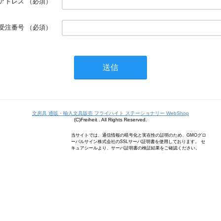
アドレス
（必須）
受注番号
（必須）
文房具 通販・輸入文具販売 フライハイト ステーショナリー WebShop
(C)Freiheit . All Rights Reserved.
当サイトでは、通信情報の暗号化と実在性の証明のため、GMOグロ
ーバルサイン株式会社のSSLサーバ証明書を使用しております。 セ
キュアシールより、サーバ証明書の検証結果をご確認ください。