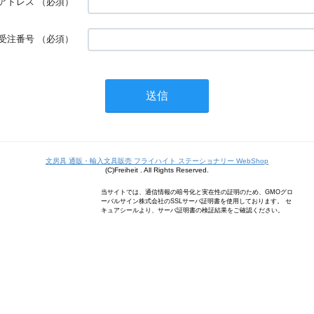
アドレス
（必須）
受注番号
（必須）
文房具 通販・輸入文具販売 フライハイト ステーショナリー WebShop
(C)Freiheit . All Rights Reserved.
当サイトでは、通信情報の暗号化と実在性の証明のため、GMOグロ
ーバルサイン株式会社のSSLサーバ証明書を使用しております。 セ
キュアシールより、サーバ証明書の検証結果をご確認ください。