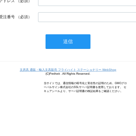
アドレス
（必須）
受注番号
（必須）
文房具 通販・輸入文具販売 フライハイト ステーショナリー WebShop
(C)Freiheit . All Rights Reserved.
当サイトでは、通信情報の暗号化と実在性の証明のため、GMOグロ
ーバルサイン株式会社のSSLサーバ証明書を使用しております。 セ
キュアシールより、サーバ証明書の検証結果をご確認ください。