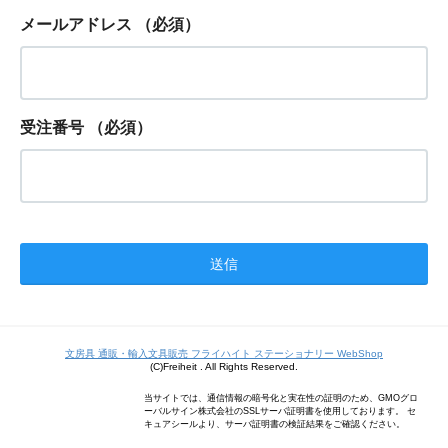
メールアドレス
（必須）
受注番号
（必須）
文房具 通販・輸入文具販売 フライハイト ステーショナリー WebShop
(C)Freiheit . All Rights Reserved.
当サイトでは、通信情報の暗号化と実在性の証明のため、GMOグロ
ーバルサイン株式会社のSSLサーバ証明書を使用しております。 セ
キュアシールより、サーバ証明書の検証結果をご確認ください。