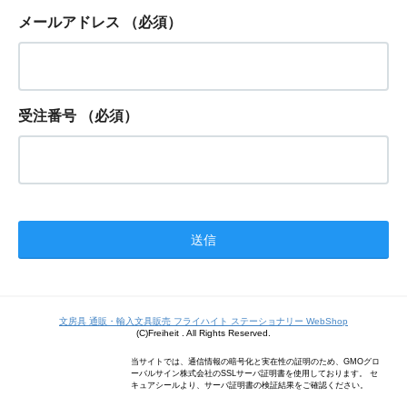
メールアドレス
（必須）
受注番号
（必須）
文房具 通販・輸入文具販売 フライハイト ステーショナリー WebShop
(C)Freiheit . All Rights Reserved.
当サイトでは、通信情報の暗号化と実在性の証明のため、GMOグロ
ーバルサイン株式会社のSSLサーバ証明書を使用しております。 セ
キュアシールより、サーバ証明書の検証結果をご確認ください。