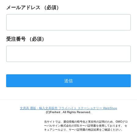
メールアドレス
（必須）
受注番号
（必須）
文房具 通販・輸入文具販売 フライハイト ステーショナリー WebShop
(C)Freiheit . All Rights Reserved.
当サイトでは、通信情報の暗号化と実在性の証明のため、GMOグロ
ーバルサイン株式会社のSSLサーバ証明書を使用しております。 セ
キュアシールより、サーバ証明書の検証結果をご確認ください。