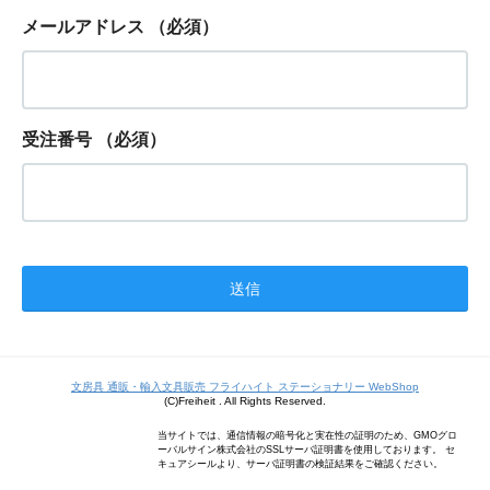
メールアドレス
（必須）
受注番号
（必須）
文房具 通販・輸入文具販売 フライハイト ステーショナリー WebShop
(C)Freiheit . All Rights Reserved.
当サイトでは、通信情報の暗号化と実在性の証明のため、GMOグロ
ーバルサイン株式会社のSSLサーバ証明書を使用しております。 セ
キュアシールより、サーバ証明書の検証結果をご確認ください。