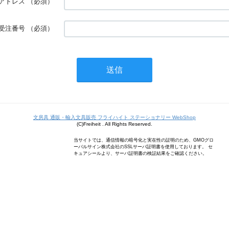
アドレス
（必須）
受注番号
（必須）
文房具 通販・輸入文具販売 フライハイト ステーショナリー WebShop
(C)Freiheit . All Rights Reserved.
当サイトでは、通信情報の暗号化と実在性の証明のため、GMOグロ
ーバルサイン株式会社のSSLサーバ証明書を使用しております。 セ
キュアシールより、サーバ証明書の検証結果をご確認ください。