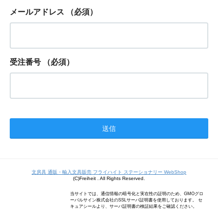
メールアドレス
（必須）
受注番号
（必須）
文房具 通販・輸入文具販売 フライハイト ステーショナリー WebShop
(C)Freiheit . All Rights Reserved.
当サイトでは、通信情報の暗号化と実在性の証明のため、GMOグロ
ーバルサイン株式会社のSSLサーバ証明書を使用しております。 セ
キュアシールより、サーバ証明書の検証結果をご確認ください。