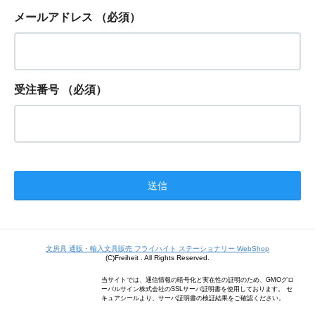
メールアドレス
（必須）
受注番号
（必須）
文房具 通販・輸入文具販売 フライハイト ステーショナリー WebShop
(C)Freiheit . All Rights Reserved.
当サイトでは、通信情報の暗号化と実在性の証明のため、GMOグロ
ーバルサイン株式会社のSSLサーバ証明書を使用しております。 セ
キュアシールより、サーバ証明書の検証結果をご確認ください。