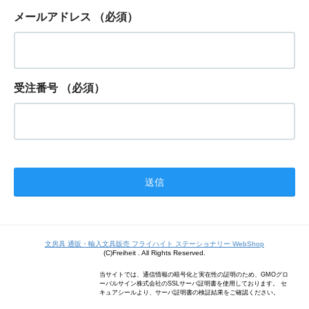
メールアドレス
（必須）
受注番号
（必須）
文房具 通販・輸入文具販売 フライハイト ステーショナリー WebShop
(C)Freiheit . All Rights Reserved.
当サイトでは、通信情報の暗号化と実在性の証明のため、GMOグロ
ーバルサイン株式会社のSSLサーバ証明書を使用しております。 セ
キュアシールより、サーバ証明書の検証結果をご確認ください。