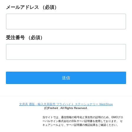
メールアドレス
（必須）
受注番号
（必須）
文房具 通販・輸入文具販売 フライハイト ステーショナリー WebShop
(C)Freiheit . All Rights Reserved.
当サイトでは、通信情報の暗号化と実在性の証明のため、GMOグロ
ーバルサイン株式会社のSSLサーバ証明書を使用しております。 セ
キュアシールより、サーバ証明書の検証結果をご確認ください。