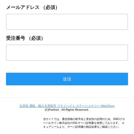
メールアドレス
（必須）
受注番号
（必須）
文房具 通販・輸入文具販売 フライハイト ステーショナリー WebShop
(C)Freiheit . All Rights Reserved.
当サイトでは、通信情報の暗号化と実在性の証明のため、GMOグロ
ーバルサイン株式会社のSSLサーバ証明書を使用しております。 セ
キュアシールより、サーバ証明書の検証結果をご確認ください。