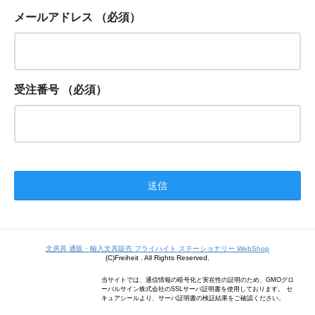
メールアドレス
（必須）
受注番号
（必須）
文房具 通販・輸入文具販売 フライハイト ステーショナリー WebShop
(C)Freiheit . All Rights Reserved.
当サイトでは、通信情報の暗号化と実在性の証明のため、GMOグロ
ーバルサイン株式会社のSSLサーバ証明書を使用しております。 セ
キュアシールより、サーバ証明書の検証結果をご確認ください。