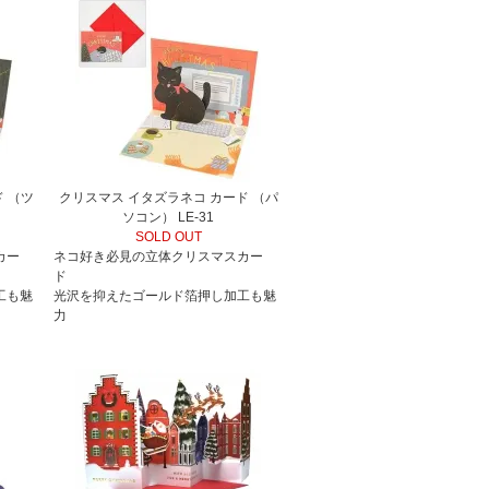
 （ツ
クリスマス イタズラネコ カード （パ
ソコン） LE-31
SOLD OUT
カー
ネコ好き必見の立体クリスマスカー
ド
工も魅
光沢を抑えたゴールド箔押し加工も魅
力