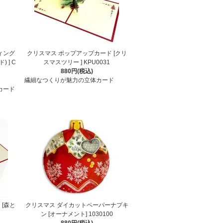
ィング
クリスマス ポップアップカード [クリ
 ] C
スマスツリー ] KPU0031
880円(税込)
繊細なつくりが魅力の立体カード
カード
[森と
クリスマス ダイカットペーパーナプキ
ン [オーナメント] 1030100
880円(税込)