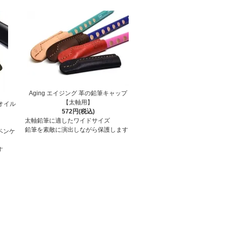
Aging エイジング 革の鉛筆キャップ
【太軸用】
 オイル
572円(税込)
太軸鉛筆に適したワイドサイズ
鉛筆を素敵に演出しながら保護します
ペンケ
す