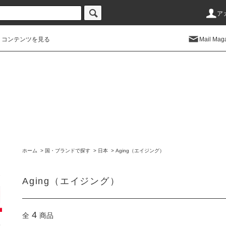
ア
コンテンツを見る
Mail Mag
ホーム
>
国・ブランドで探す
>
日本
>
Aging（エイジング）
Aging（エイジング）
4
全
商品