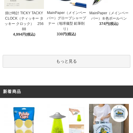
MainPaper（メインペー
掛け時計 TICKY TACKY
MainPaper（メインペー
パー）グローブシャープ
CLOCK（ティッキー タ
パー）８色ボールペン
ナー（地球儀型 鉛筆削
ッキー クロック） 256
374円(税込)
り）
88
330円(税込)
4,994円(税込)
もっと見る
新着商品