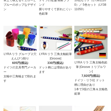
卓上で映えるイエローと
ドイツの老舗 画材ブラ
10色セット（LY381110
ブルーのポップなデザイ
ンド
0）／ 5色セット（LY38
ン
握りやすくて折れにくい
11050）
色鉛筆
LYRA リラ グルーブ２穴
LYRA リラ 三角太軸鉛筆
えんぴつ削り
[Groove]
LYRA リラ 三角太軸色鉛
605円(税込)
330円(税込)
筆 [Groove トリプルワ
ドイツの文具専門メーカ
ドット柄には理由があり
ン]
ー
ます
7,920円(税込)
太軸や三角軸まで削れま
ドイツ・リラ社 ドット
す
柄に理由があり
1本で3役の三角＆太軸色
鉛筆