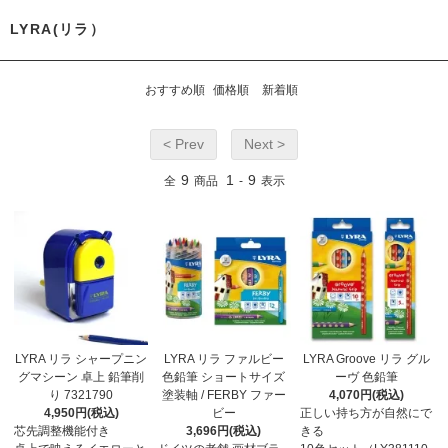
LYRA(リラ）
おすすめ順
価格順
新着順
< Prev
Next >
9
1
9
全
商品
-
表示
LYRA リラ シャープニン
LYRA リラ ファルビー
LYRA Groove リラ グル
グマシーン 卓上 鉛筆削
色鉛筆 ショートサイズ
ーヴ 色鉛筆
り 7321790
塗装軸 / FERBY ファー
4,070円(税込)
4,950円(税込)
ビー
正しい持ち方が自然にで
芯先調整機能付き
3,696円(税込)
きる