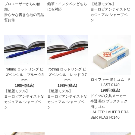
プロユーザーからの信
鉛筆・インクペンどちら
【絶版モデル】
頼、
にも対応
ヨーロピアンテイストな
滑らかな書き心地の高品
カジュアル シャープペ
質鉛筆
ン
rotring ロットリング ビ
rotring ロットリング ビ
ズペンシル ブルー 0.5
ズペンシル レッド 0.7
ロイファー 消しゴム P
mm
mm
LAST-0140
198円(税込)
198円(税込)
198円(税込)
【絶版モデル】
【絶版モデル】
ドイツの文具メーカー
ヨーロピアンテイストな
ヨーロピアンテイストな
半透明の プラスチック
カジュアル シャープペ
カジュアル シャープペ
消しゴム
ン
ン
LÄUFER LAUFER ERA
SER PLAST-0140