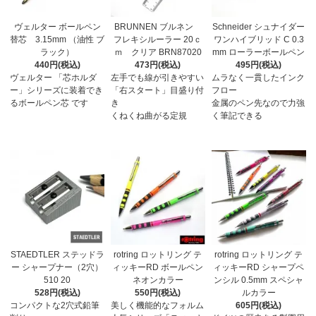
ヴェルター ボールペン
BRUNNEN ブルネン
Schneider シュナイダー
替芯 3.15mm （油性 ブ
フレキシルーラー 20ｃ
ワンハイブリッド C 0.3
ラック）
ｍ クリア BRN87020
mm ローラーボールペン
440円(税込)
473円(税込)
495円(税込)
ヴェルター 「芯ホルダ
左手でも線が引きやすい
ムラなく一貫したインク
ー」シリーズに装着でき
「右スタート」目盛り付
フロー
るボールペン芯 です
き
金属のペン先なので力強
くねくね曲がる定規
く筆記できる
STAEDTLER ステッドラ
rotring ロットリング テ
rotring ロットリング テ
ー シャープナー（2穴）
ィッキーRD ボールペン
ィッキーRD シャープペ
510 20
ネオンカラー
ンシル 0.5mm スペシャ
528円(税込)
550円(税込)
ルカラー
コンパクトな2穴式鉛筆
美しく機能的なフォルム
605円(税込)