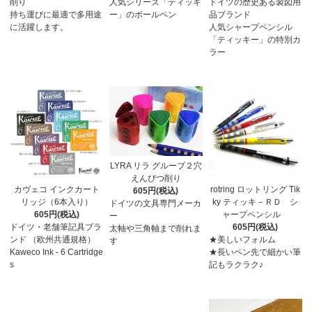
削り
人気シリーズ「ティッキ
ドイツの歴史ある製図用
持ち運びに最適で多用途
ー」のボールペン
品ブランド
に活躍します。
人気シャープペンシル
「ティッキー」の特別カ
ラー
LYRA リラ グルーブ２穴
えんぴつ削り
カヴェコ インクカート
rotring ロットリング Tik
605円(税込)
リッジ（6本入り）
ky ティッキ－ＲＤ シ
ドイツの文具専門メーカ
605円(税込)
ャープペンシル
ー
ドイツ・老舗筆記具ブラ
605円(税込)
太軸や三角軸まで削れま
ンド （欧州共通規格）
★美しいフォルム
す
Kaweco Ink - 6 Cartridge
★長いペン先で細かい筆
s
記もラクラク♪