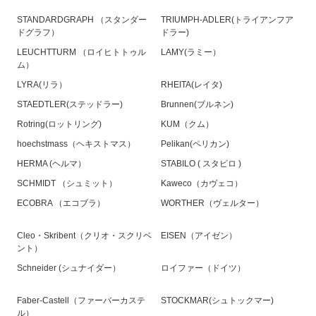
STANDARDGRAPH （スタンダー
TRIUMPH-ADLER(トライアンフア
ドグラフ）
ドラー)
LEUCHTTURM （ロイヒトトゥル
LAMY(ラミー）
ム）
LYRA(リラ）
RHEITA(レイタ)
STAEDTLER(ステッドラー)
Brunnen(ブルネン)
Rotring(ロットリング)
KUM（クム）
hoechstmass（ヘキストマス）
Pelikan(ペリカン)
HERMA (ヘルマ）
STABILO ( スタビロ )
SCHMIDT （シュミット）
Kaweco（カヴェコ）
ECOBRA （エコブラ）
WORTHER（ヴェルター）
Cleo・Skribent（クリオ・スクリベ
EISEN（アイゼン）
ント）
Schneider (シュナイダー）
ロイファー（ドイツ）
Faber-Castell（ファーバーカステ
STOCKMAR(シュトックマー)
ル）