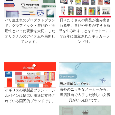
日々たくさんの商品が生み出さ
パリ生まれのプロダクトブラン
れる中、喜びや発見ができる商
ド。グラフィック・遊び心・実
品を生み出すことをモットーに1
用性といった要素を大切にした
992年に設立されたキッカーラ
オリジナルのアイテムを展開し
ンド社。
ています。
海外のニッチなメーカーから、
イギリスの紙製品ブランド・シ
当店独自で入手した珍しい文房
ルバインは幅広い用途に支持さ
具がいっぱいです。
れている国民的ブランドです。