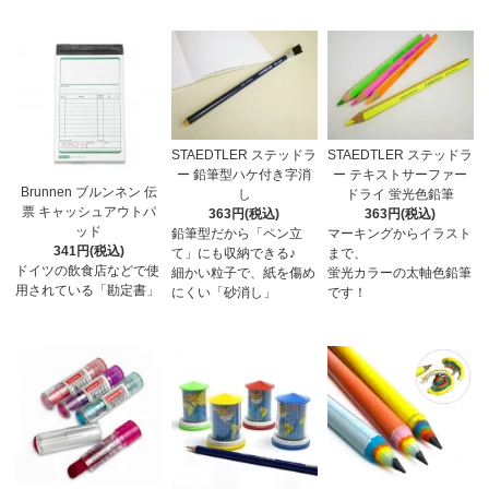
STAEDTLER ステッドラ
STAEDTLER ステッドラ
ー 鉛筆型ハケ付き字消
ー テキストサーファー
Brunnen ブルンネン 伝
し
ドライ 蛍光色鉛筆
票 キャッシュアウトパ
363円(税込)
363円(税込)
ッド
鉛筆型だから「ペン立
マーキングからイラスト
341円(税込)
て」にも収納できる♪
まで、
ドイツの飲食店などで使
細かい粒子で、紙を傷め
蛍光カラーの太軸色鉛筆
用されている「勘定書」
にくい「砂消し」
です！