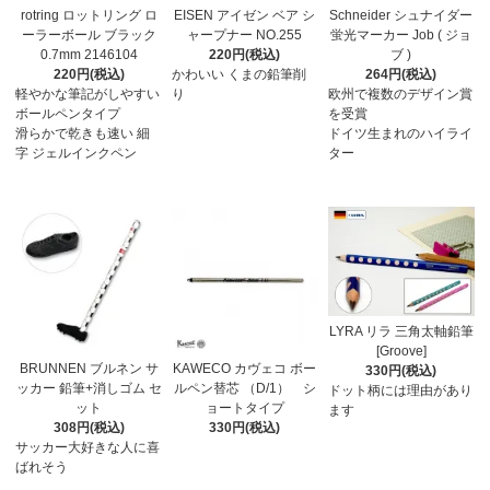
rotring ロットリング ロ
EISEN アイゼン ベア シ
Schneider シュナイダー
ーラーボール ブラック
ャープナー NO.255
蛍光マーカー Job ( ジョ
0.7mm 2146104
220円(税込)
ブ )
220円(税込)
かわいい くまの鉛筆削
264円(税込)
軽やかな筆記がしやすい
り
欧州で複数のデザイン賞
ボールペンタイプ
を受賞
滑らかで乾きも速い 細
ドイツ生まれのハイライ
字 ジェルインクペン
ター
LYRA リラ 三角太軸鉛筆
[Groove]
BRUNNEN ブルネン サ
KAWECO カヴェコ ボー
330円(税込)
ッカー 鉛筆+消しゴム セ
ルペン替芯 （D/1） シ
ドット柄には理由があり
ット
ョートタイプ
ます
308円(税込)
330円(税込)
サッカー大好きな人に喜
ばれそう