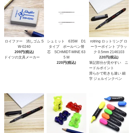
ロイファー 消しゴム S
シュミット 635M D1
rotring ロットリング ロ
W-0240
タイプ ボールペン替
ーラーポイント ブラッ
209円(税込)
芯 SCHMIDT-MINE 63
ク 0.5mm 2146103
ドイツの文具メーカー
5 M
220円(税込)
220円(税込)
筆記部分が見やすい ニ
ードルポイント
滑らかで乾きも速い 細
字 ジェルインクペン