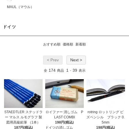
MAUL（マウル）
ドイツ
おすすめ順
価格順
新着順
< Prev
Next >
174
1
39
全
商品
-
表示
STAEDTLER ステッドラ
ロイファー 消しゴム P
rotring ロットリング ビ
ー マルス ルモグラフ 製
LAST COMBI
ズペンシル ブラック 0.
図用高級鉛筆 （1本）
198円(税込)
5mm
187円(税込)
ドイツの消しゴム
198円(税込)