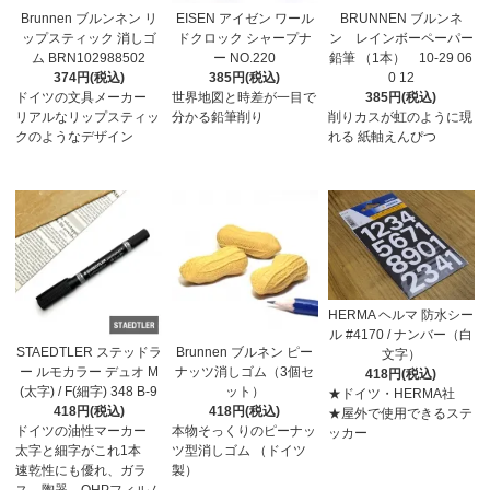
Brunnen ブルンネン リ
EISEN アイゼン ワール
BRUNNEN ブルンネ
ップスティック 消しゴ
ドクロック シャープナ
ン レインボーペーパー
ム BRN102988502
ー NO.220
鉛筆 （1本） 10-29 06
374円(税込)
385円(税込)
0 12
ドイツの文具メーカー
世界地図と時差が一目で
385円(税込)
リアルなリップスティッ
分かる鉛筆削り
削りカスが虹のように現
クのようなデザイン
れる 紙軸えんぴつ
HERMA ヘルマ 防水シー
ル #4170 / ナンバー（白
STAEDTLER ステッドラ
Brunnen ブルネン ピー
文字）
ー ルモカラー デュオ M
ナッツ消しゴム（3個セ
418円(税込)
(太字) / F(細字) 348 B-9
ット）
★ドイツ・HERMA社
418円(税込)
418円(税込)
★屋外で使用できるステ
ドイツの油性マーカー
本物そっくりのピーナッ
ッカー
太字と細字がこれ1本
ツ型消しゴム （ドイツ
速乾性にも優れ、ガラ
製）