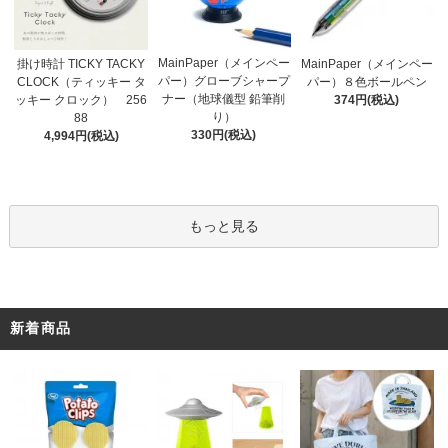
MainPaper（メインペー
掛け時計 TICKY TACKY
MainPaper（メインペー
パー）グローブシャープ
CLOCK（ティッキー タ
パー）８色ボールペン
ナー（地球儀型 鉛筆削
ッキー クロック） 256
374円(税込)
り）
88
330円(税込)
4,994円(税込)
もっと見る
新着商品