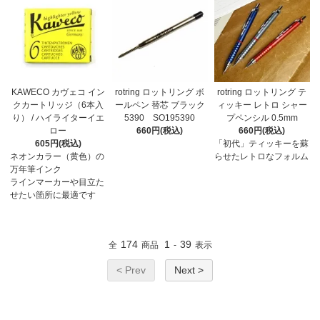
KAWECO カヴェコ イン
rotring ロットリング ボ
rotring ロットリング テ
クカートリッジ（6本入
ールペン 替芯 ブラック
ィッキー レトロ シャー
り） / ハイライターイエ
5390 SO195390
プペンシル 0.5mm
ロー
660円(税込)
660円(税込)
605円(税込)
「初代」ティッキーを蘇
ネオンカラー（黄色）の
らせたレトロなフォルム
万年筆インク
ラインマーカーや目立た
せたい箇所に最適です
174
1
39
全
商品
-
表示
< Prev
Next >