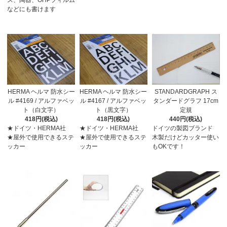
ス、陶器、OHPフィルム
などにも書けます
HERMA ヘルマ 防水シー
HERMA ヘルマ 防水シー
STANDARDGRAPH ス
ル #4169 / アルファベッ
ル #4167 / アルファベッ
タンダードグラフ 17cm
ト（白文字）
ト（黒文字）
定規
418円(税込)
418円(税込)
440円(税込)
★ドイツ・HERMA社
★ドイツ・HERMA社
ドイツの製図ブランド
★屋外で使用できるステ
★屋外で使用できるステ
木製だけどカッター使い
ッカー
ッカー
もOKです！