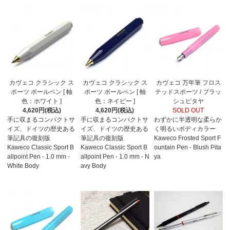
カヴェコ クラシック ス
カヴェコ クラシック ス
カヴェコ 万年筆 フロス
ポーツ ボールペン [ 軸
ポーツ ボールペン [ 軸
テッドスポーツ / ブラッ
色：ホワイト ]
色：ネイビー ]
シュピタヤ
4,620円(税込)
4,620円(税込)
SOLD OUT
手に収まるコンパクトサ
手に収まるコンパクトサ
わずかに半透明な柔らか
イズ、ドイツの歴史ある
イズ、ドイツの歴史ある
く明るいボディカラー
筆記具の復刻版
筆記具の復刻版
Kaweco Frosted Sport F
Kaweco Classic Sport B
Kaweco Classic Sport B
ountain Pen - Blush Pita
allpoint Pen - 1.0 mm -
allpoint Pen - 1.0 mm - N
ya
White Body
avy Body