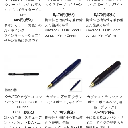
クカートリッジ（6本入
ックスポーツ [ グリーン
ックスポーツ [ ホワイト
り） / ハイライターイエ
]
]
ロー
5,170円(税込)
5,170円(税込)
605円(税込)
携帯性と機能性を兼ね備
携帯性と機能性を兼ね備
ネオンカラー（黄色）の
えた復刻万年筆
えた復刻万年筆
万年筆インク
Kaweco Classic Sport F
Kaweco Classic Sport F
ラインマーカーや目立た
ountain Pen - Green
ountain Pen - White
せたい箇所に最適です
KAWECO カヴェコ コン
カヴェコ 万年筆 クラシ
カヴェコ クラシック ス
バーター Pearl Black 10
ックスポーツ [ ネイビー
ポーツ ボールペン [ 軸
001955
]
色：ブラック ]
1,650円(税込)
5,170円(税込)
4,620円(税込)
対応万年筆：スチューデ
携帯性と機能性を兼ね備
手に収まるコンパクトサ
ント・パケオ・DIA・エ
えた復刻万年筆
イズ、ドイツの歴史ある
レガンス・エリート・ス
Kaweco Classic Sport F
筆記具の復刻版