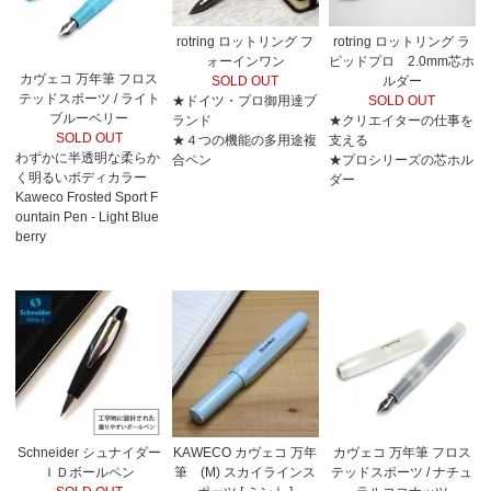
rotring ロットリング フ
rotring ロットリング ラ
ォーインワン
ピッドプロ 2.0mm芯ホ
カヴェコ 万年筆 フロス
SOLD OUT
ルダー
テッドスポーツ / ライト
★ドイツ・プロ御用達ブ
SOLD OUT
ブルーベリー
ランド
★クリエイターの仕事を
SOLD OUT
★４つの機能の多用途複
支える
わずかに半透明な柔らか
合ペン
★プロシリーズの芯ホル
く明るいボディカラー
ダー
Kaweco Frosted Sport F
ountain Pen - Light Blue
berry
Schneider シュナイダー
KAWECO カヴェコ 万年
カヴェコ 万年筆 フロス
ＩＤボールペン
筆 (M) スカイラインス
テッドスポーツ / ナチュ