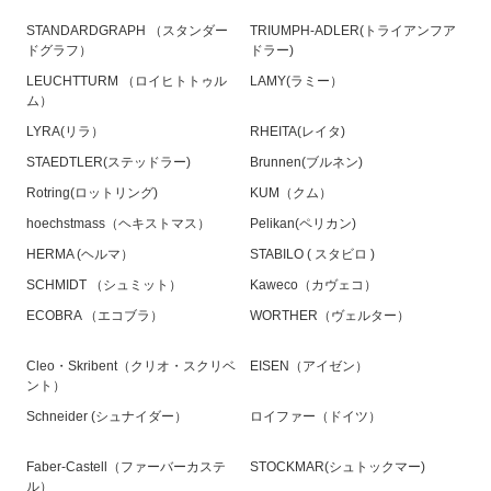
STANDARDGRAPH （スタンダー
TRIUMPH-ADLER(トライアンフア
ドグラフ）
ドラー)
LEUCHTTURM （ロイヒトトゥル
LAMY(ラミー）
ム）
LYRA(リラ）
RHEITA(レイタ)
STAEDTLER(ステッドラー)
Brunnen(ブルネン)
Rotring(ロットリング)
KUM（クム）
hoechstmass（ヘキストマス）
Pelikan(ペリカン)
HERMA (ヘルマ）
STABILO ( スタビロ )
SCHMIDT （シュミット）
Kaweco（カヴェコ）
ECOBRA （エコブラ）
WORTHER（ヴェルター）
Cleo・Skribent（クリオ・スクリベ
EISEN（アイゼン）
ント）
Schneider (シュナイダー）
ロイファー（ドイツ）
Faber-Castell（ファーバーカステ
STOCKMAR(シュトックマー)
ル）