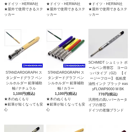
★ドイツ・HERMA社
★ドイツ・HERMA社
★ドイツ・HERMA社
★屋外で使用できるステ
★屋外で使用できるステ
★屋外で使用できるステ
ッカー
ッカー
ッカー
SCHMIDT シュミット ボ
ールペン用替芯 ヨーロ
STANDARDGRAPH ス
STANDARDGRAPH ス
ッパタイプ（G2) 【イ
タンダードグラフ ペン
タンダードグラフ ペン
ージーフロー】 低粘度
シルホルダー 鉛筆補助
シルホルダー 鉛筆補助
油性インク ブラック eas
軸 / ナチュラル
軸 / カラー
yFLOWP9000 M BK
1,100円(税込)
1,100円(税込)
770円(税込)
★木のぬくもり
★木のぬくもり
汎用性の高いパーカータ
★鉛筆が短くなっても安
★鉛筆が短くなっても安
イプの替芯
心
心
ドイツの老舗ブランド