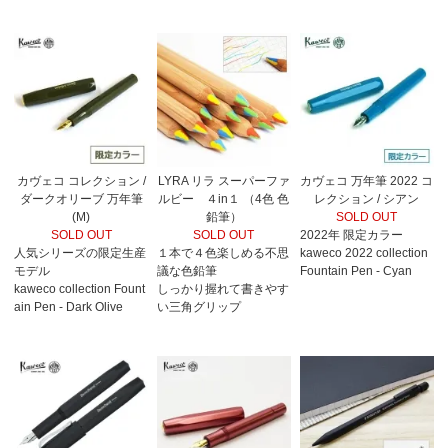
カヴェコ コレクション /
LYRA リラ スーパーファ
カヴェコ 万年筆 2022 コ
ダークオリーブ 万年筆
ルビー ４in１ （4色 色
レクション / シアン
(M)
鉛筆）
SOLD OUT
SOLD OUT
SOLD OUT
2022年 限定カラー
人気シリーズの限定生産
１本で４色楽しめる不思
kaweco 2022 collection
モデル
議な色鉛筆
Fountain Pen - Cyan
kaweco collection Fount
しっかり握れて書きやす
ain Pen - Dark Olive
い三角グリップ