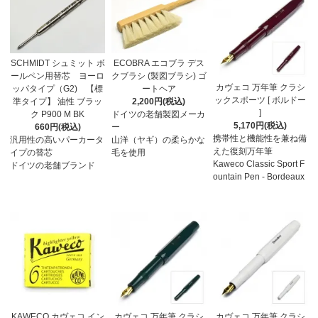
SCHMIDT シュミット ボ
ECOBRA エコブラ デス
ールペン用替芯 ヨーロ
クブラシ (製図ブラシ) ゴ
カヴェコ 万年筆 クラシ
ッパタイプ（G2) 【標
ートヘア
ックスポーツ [ ボルドー
準タイプ】 油性 ブラッ
2,200円(税込)
]
ク P900 M BK
ドイツの老舗製図メーカ
5,170円(税込)
660円(税込)
ー
携帯性と機能性を兼ね備
汎用性の高いパーカータ
山洋（ヤギ）の柔らかな
えた復刻万年筆
イプの替芯
毛を使用
Kaweco Classic Sport F
ドイツの老舗ブランド
ountain Pen - Bordeaux
KAWECO カヴェコ イン
カヴェコ 万年筆 クラシ
カヴェコ 万年筆 クラシ