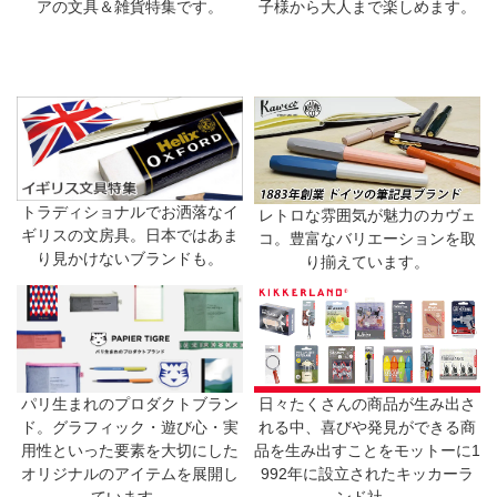
アの文具＆雑貨特集です。
子様から大人まで楽しめます。
トラディショナルでお洒落なイ
レトロな雰囲気が魅力のカヴェ
ギリスの文房具。日本ではあま
コ。豊富なバリエーションを取
り見かけないブランドも。
り揃えています。
日々たくさんの商品が生み出さ
パリ生まれのプロダクトブラン
れる中、喜びや発見ができる商
ド。グラフィック・遊び心・実
品を生み出すことをモットーに1
用性といった要素を大切にした
992年に設立されたキッカーラ
オリジナルのアイテムを展開し