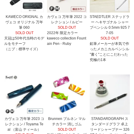
KAWECO ORIGNAL カ
カヴェコ 万年筆 2022 コ
STAEDTLER ステッドラ
ヴェコ オリジナル 万年
レクション / ルビー
ー ヘキサゴナル シャー
筆 060
SOLD OUT
プペンシル 0.5mm 925 7
SOLD OUT
2022年 限定カラー
7-05
天冠は50年代当時のモデ
kaweco collection Fount
SOLD OUT
ルをモチーフ
ain Pen - Ruby
鉛筆メーカーが本気で作
（ニブ：標準サイズ）
ったメカニカルペンシル
"書く"ことにこだわった
究極の1本
カヴェコ 万年筆 2023 コ
Brunnen ブルネン マル
STANDARDGRAPH ス
レクション / Toyama Te
チカラー 消しゴム
タンダードグラフ 卓上
al （富山 ティール）
SOLD OUT
リードシャープナー 326