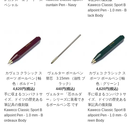
ペシャル
ountain Pen - Navy
Kaweco Classic Sport B
allpoint Pen - 1.0 mm - B
lack Body
カヴェコ クラシック ス
ヴェルター ボールペン
カヴェコ クラシック ス
ポーツ ボールペン [ 軸
替芯 3.15mm （油性 ブ
ポーツ ボールペン [ 軸
色：ボルドー ]
ラック）
色：グリーン ]
4,620円(税込)
440円(税込)
4,620円(税込)
手に収まるコンパクトサ
ヴェルター 「芯ホルダ
手に収まるコンパクトサ
イズ、ドイツの歴史ある
ー」シリーズに装着でき
イズ、ドイツの歴史ある
筆記具の復刻版
るボールペン芯 です
筆記具の復刻版
Kaweco Classic Sport B
Kaweco Classic Sport B
allpoint Pen - 1.0 mm - B
allpoint Pen - 1.0 mm - G
ordeaux Body
reen Body