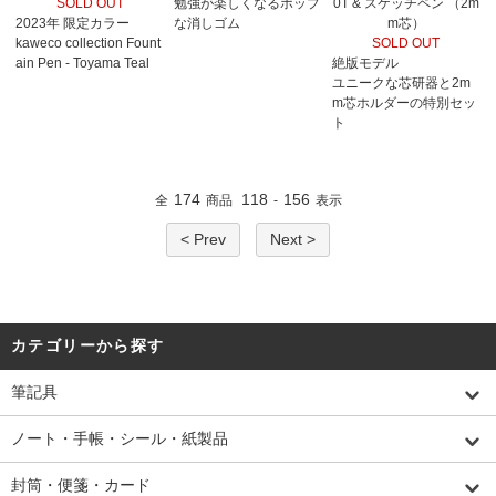
SOLD OUT
勉強が楽しくなるポップ
0T & スケッチペン （2m
2023年 限定カラー
な消しゴム
m芯）
kaweco collection Fount
SOLD OUT
ain Pen - Toyama Teal
絶版モデル
ユニークな芯研器と2m
m芯ホルダーの特別セッ
ト
174
118
156
全
商品
-
表示
< Prev
Next >
カテゴリーから探す
筆記具
ノート・手帳・シール・紙製品
封筒・便箋・カード