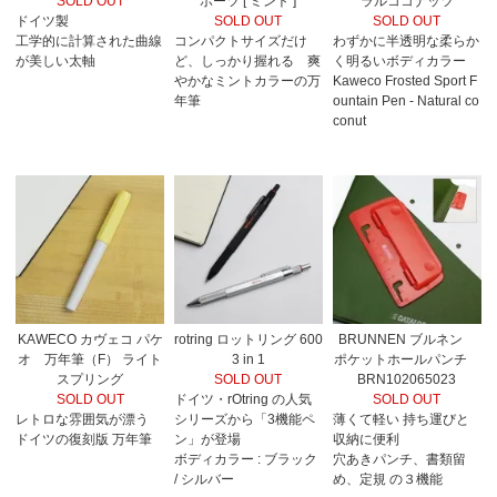
SOLD OUT
ポーツ [ ミント ]
ラルココナッツ
ドイツ製
SOLD OUT
SOLD OUT
工学的に計算された曲線
コンパクトサイズだけ
わずかに半透明な柔らか
が美しい太軸
ど、しっかり握れる 爽
く明るいボディカラー
やかなミントカラーの万
Kaweco Frosted Sport F
年筆
ountain Pen - Natural co
conut
KAWECO カヴェコ パケ
rotring ロットリング 600
BRUNNEN ブルネン
オ 万年筆（F） ライト
3 in 1
ポケットホールパンチ
スプリング
SOLD OUT
BRN102065023
SOLD OUT
ドイツ・rOtring の人気
SOLD OUT
レトロな雰囲気が漂う
シリーズから「3機能ペ
薄くて軽い 持ち運びと
ドイツの復刻版 万年筆
ン」が登場
収納に便利
ボディカラー : ブラック
穴あきパンチ、書類留
/ シルバー
め、定規 の３機能