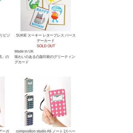
＆リビジ
SUKIE スーキー レタープレス バース
デーカード
SOLD OUT
Made in UK
紙」の
味わいのある凸版印刷のグリーティン
グカード
 [アーガ
composition studio A6 ノート [スペー