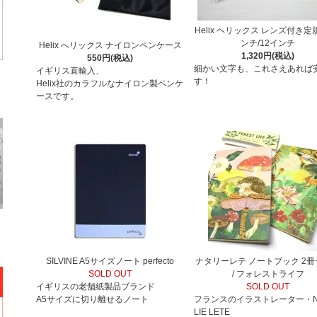
Helix ヘリックス レンズ付き定規
ンチ/12インチ
Helix へリックス ナイロンペンケース
1,320円(税込)
550円(税込)
細かい文字も、これさえあれば
イギリス直輸入、
す！
Helix社のカラフルなナイロン製ペンケ
ースです。
SILVINE A5サイズノート perfecto
ナタリーレテ ノートブック 2
SOLD OUT
/ フォレストライフ
イギリスの老舗紙製品ブランド
SOLD OUT
A5サイズに切り離せるノート
フランスのイラストレーター・N
LIE LETE