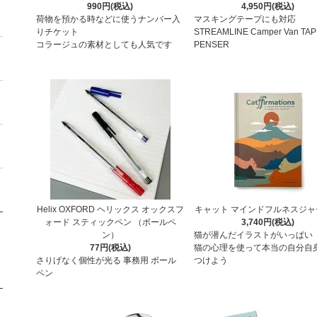
990円(税込)
4,950円(税込)
荷物を預かる時などに使うナンバー入
マスキングテープにも対応
りチケット
STREAMLINE Camper Van TAP
コラージュの素材としても人気です
PENSER
Helix OXFORD ヘリックス オックスフ
キャット マインドフルネスジャ
ォード スティックペン （ボールペ
3,740円(税込)
ン）
猫が潜んだイラストがいっぱい
77円(税込)
猫の心理を使って本当の自分自
さりげなく個性が光る 事務用 ボール
つけよう
ペン