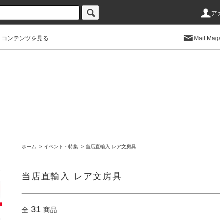
ア
コンテンツを見る
Mail Mag
ホーム
>
イベント・特集
>
当店直輸入 レア文房具
当店直輸入 レア文房具
31
全
商品