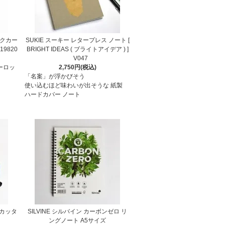
インクカー
SUKIE スーキー レタープレス ノート [
9820
BRIGHT IDEAS ( ブライトアイデア ) ]
V047
ーロッ
2,750円(税込)
「名案」が浮かびそう
使い込むほど味わいが出そうな 紙製
ハードカバー ノート
カッタ
SILVINE シルバイン カーボンゼロ リ
ングノート A5サイズ