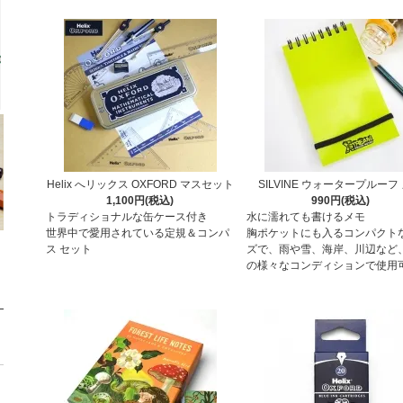
Helix へリックス OXFORD マスセット
SILVINE ウォータープルーフ
1,100円(税込)
990円(税込)
トラディショナルな缶ケース付き
水に濡れても書けるメモ
世界中で愛用されている定規＆コンパ
胸ポケットにも入るコンパクト
ス セット
ズで、雨や雪、海岸、川辺など
の様々なコンディションで使用