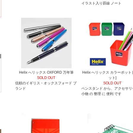
イラスト入り罫線 ノート
Helix へリックス OXFORD 万年筆
Helix へリックス カラーポット 
SOLD OUT
ット]
信頼のイギリス・オックスフォード ブ
SOLD OUT
ランド
ペンスタンド から、アクセサリ
小物 の 整理 に 便利 です