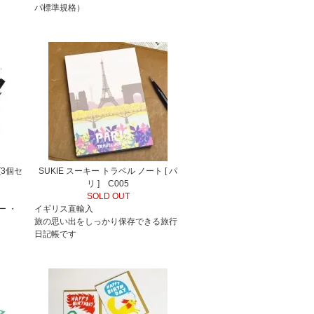
パ標準規格）
[3個セ
SUKIE スーキー トラベル ノート [ パ
リ ] C005
SOLD OUT
ー ・
イギリス直輸入
旅の思い出をしっかり保存できる旅行
日記帳です