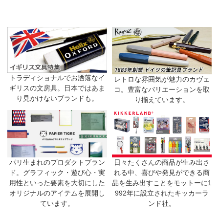
トラディショナルでお洒落なイ
レトロな雰囲気が魅力のカヴェ
ギリスの文房具。日本ではあま
コ。豊富なバリエーションを取
り見かけないブランドも。
り揃えています。
日々たくさんの商品が生み出さ
パリ生まれのプロダクトブラン
れる中、喜びや発見ができる商
ド。グラフィック・遊び心・実
品を生み出すことをモットーに1
用性といった要素を大切にした
992年に設立されたキッカーラ
オリジナルのアイテムを展開し
ンド社。
ています。