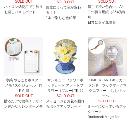
SOLD OUT
SOLD OUT
SOLD OUT
ハトロン紙使用で手触り
厚手で渋い色合い、A4
角度によって色が変わ
も楽しいメモパッド
二つ折り用紙（A5)収納
る！！
可
1本で楽しむ色鉛筆
日常にタイ風味を
水縞 やることポスター
サンキュー フラワーポ
KIKKERLAND キッカー
メモ / スケジュール [Y
ッドカード アソートフ
ランド ブックマークマ
PM-S]
ラワー（ブルー) TK-26
グニファー （しおり ル
SOLD OUT
SOLD OUT
ーペ）
貼るだけで便利！デザイ
メッセージとお花を贈れ
SOLD OUT
ン豊かなカレンダーメモ
るポップアップカード
ルーペになっているブッ
クマーク
Bookmark Magnifier