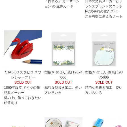
「飾れる」 カーネーシ
日本の文具メーカーとフ
ョン の 立体カード
ランスブランドのコラボ
PCの手前の空きスペー
スを有効に使えるノート
STABILO スタビロ スワ
型抜き 付せん [葉] 19074
型抜き 付せん [白鳥] 190
ンシャープナー
006
75006
SOLD OUT
SOLD OUT
SOLD OUT
1865年設立 ドイツの筆
精巧な型抜き加工、使い
精巧な型抜き加工、使い
記具メーカー
方いろいろ
方いろいろ
机の上に飾っておきたい
鉛筆削り