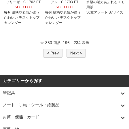
フリーゼ C-1702-ET
アン C-1703-ET
水縞の魅力あふれるメモ
SOLD OUT
SOLD OUT
用紙
毎月 絵柄や表情が違う
毎月 絵柄や表情が違う
50枚アソート B7サイズ
かわいい デスクトップ
かわいい デスクトップ
カレンダー
カレンダー
353
196
234
全
商品
-
表示
< Prev
Next >
カテゴリーから探す
筆記具
ノート・手帳・シール・紙製品
封筒・便箋・カード