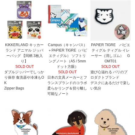
KIKKERLAND キッカー
Campus（キャンパス）
PAPIER TIGRE パピエ
ランド アニマル ジッパ
＋PAPIER TIGRE（パピ
ティグル ティグル イレ
ーバッグ 【同柄 3枚入
エティグル） ソフトリ
ーサー（消しゴム） G
り】
ングノート（A5 / 5mm
OMT01
SOLD OUT
ドット方眼）
SOLD OUT
ダブルジッパーでしっか
SOLD OUT
遊び心溢れる パリのプ
り保存 食洗器や冷凍もO
日本の文具メーカーとフ
ロダクトブランド
K
ランスブランドのコラボ
デスクにあるだけで楽し
Zipper Bags
柔らかリング＆切り離し
い気分
可能なノート