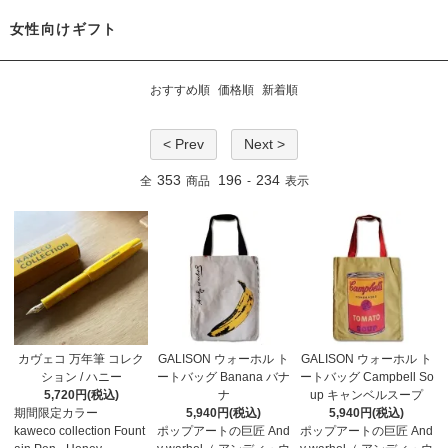
女性向けギフト
おすすめ順
価格順
新着順
< Prev
Next >
353
196
234
全
商品
-
表示
カヴェコ 万年筆 コレク
GALISON ウォーホル ト
GALISON ウォーホル ト
ション / ハニー
ートバッグ Banana バナ
ートバッグ Campbell So
5,720円(税込)
ナ
up キャンベルスープ
期間限定カラー
5,940円(税込)
5,940円(税込)
kaweco collection Fount
ポップアートの巨匠 And
ポップアートの巨匠 And