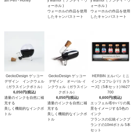
ain Pen - Honey
y warhol（ アンディ・ウ
y warhol（ アンディ・ウ
ォーホル )
ォーホル )
ウォーホルの作品を使用
ウォーホルの作品を使用
したキャンバストート
したキャンバストート
GeckoDesign ゲッコー
GeckoDesign ゲッコー
HERBIN エルバン ミニ
デザイン インクウェル
デザイン オーバル イ
インクコフレ [パリ カラ
（ガラスインクボトル）
ンクウェル（ガラスイン
ーズ]（5本セット) hb27
6,050円(税込)
クボトル）
700
適量のインクを自然に補
6,050円(税込)
6,600円(税込)
充する
適量のインクを自然に補
エッフェル塔やパリの風
美しく機能的なインクボ
充する
景をイメージする5色の
トル
美しく機能的なインクボ
インク
トル
フランスの伝統インクブ
ランドの10mlボトル 5本
セット