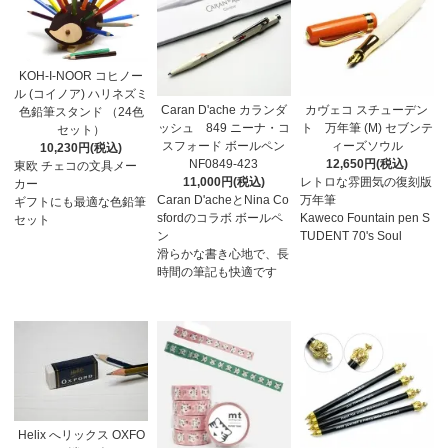
KOH-I-NOOR コヒノー
ル (コイノア) ハリネズミ
Caran D'ache カランダ
カヴェコ スチューデン
色鉛筆スタンド （24色
ッシュ 849 ニーナ・コ
ト 万年筆 (M) セブンテ
セット）
スフォード ボールペン
ィーズソウル
10,230円(税込)
NF0849-423
12,650円(税込)
東欧 チェコの文具メー
11,000円(税込)
レトロな雰囲気の復刻版
カー
Caran D'acheとNina Co
万年筆
ギフトにも最適な色鉛筆
sfordのコラボ ボールペ
Kaweco Fountain pen S
セット
ン
TUDENT 70's Soul
滑らかな書き心地で、長
時間の筆記も快適です
Helix へリックス OXFO