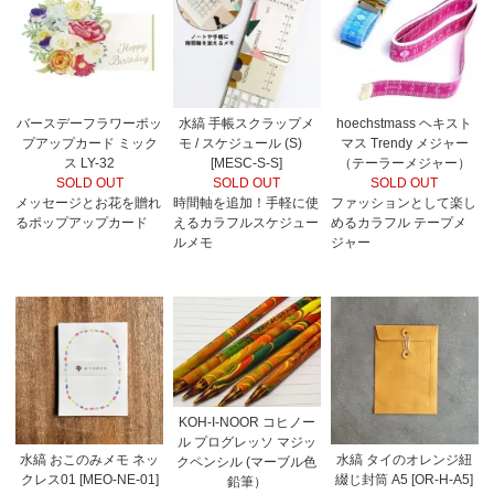
バースデーフラワーポッ
水縞 手帳スクラップメ
hoechstmass ヘキスト
プアップカード ミック
モ / スケジュール (S)
マス Trendy メジャー
ス LY-32
[MESC-S-S]
（テーラーメジャー）
SOLD OUT
SOLD OUT
SOLD OUT
メッセージとお花を贈れ
時間軸を追加！手軽に使
ファッションとして楽し
るポップアップカード
えるカラフルスケジュー
めるカラフル テープメ
ルメモ
ジャー
KOH-I-NOOR コヒノー
ル プログレッソ マジッ
水縞 おこのみメモ ネッ
水縞 タイのオレンジ紐
クペンシル (マーブル色
クレス01 [MEO-NE-01]
綴じ封筒 A5 [OR-H-A5]
鉛筆）