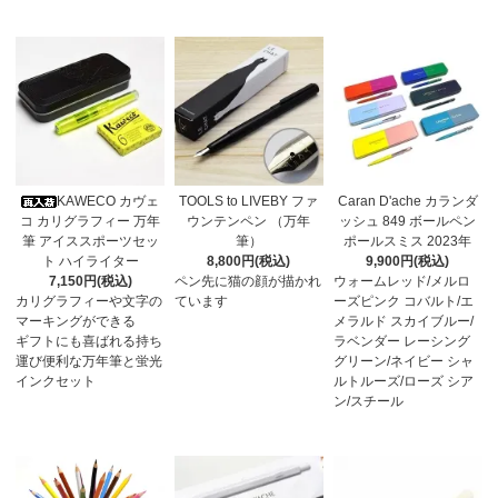
KAWECO カヴェ
TOOLS to LIVEBY ファ
Caran D'ache カランダ
コ カリグラフィー 万年
ウンテンペン （万年
ッシュ 849 ボールペン
筆 アイススポーツセッ
筆）
ポールスミス 2023年
ト ハイライター
8,800円(税込)
9,900円(税込)
7,150円(税込)
ペン先に猫の顔が描かれ
ウォームレッド/メルロ
カリグラフィーや文字の
ています
ーズピンク コバルト/エ
マーキングができる
メラルド スカイブルー/
ギフトにも喜ばれる持ち
ラベンダー レーシング
運び便利な万年筆と蛍光
グリーン/ネイビー シャ
インクセット
ルトルーズ/ローズ シア
ン/スチール