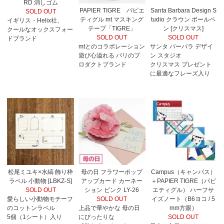
RD 消しゴム
PAPIER TIGRE パピエ
Santa Barbara Design S
SOLD OUT
ティグル mt マスキング
tudio クラウン ボールペ
イギリス・Helix社、
テープ「TIGRE」
ン [クリスマス]
クールなオックスフォー
SOLD OUT
SOLD OUT
ドブランド
mtとのコラボレーション
サンタ バーバラ デザイ
遊び心溢れる パリのプ
ン スタジオ
ロダクトブランド
クリスマス プレゼント
に最適なフレーズ入り
松尾ミユキ×水縞 飾り枠
母の日 フラワーポップ
Campus（キャンパス）
ラベル 小動物 [LBKZ-S]
アップカード カーネー
＋PAPIER TIGRE（パピ
SOLD OUT
ション ピンク LY-26
エティグル） ハーフサ
愛らしい小動物モチーフ
SOLD OUT
イズノート（B6ヨコ / 5
のコットンラベル
上品で華やかな 母の日
mm方眼）
5個（1シート）入り
にぴったりな
SOLD OUT